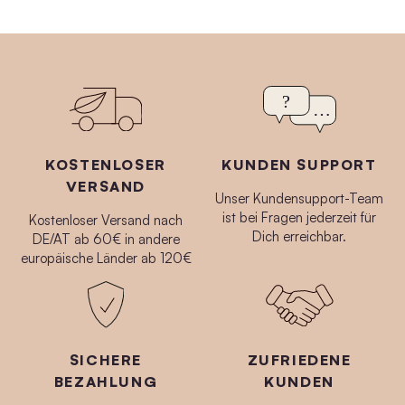
KOSTENLOSER
KUNDEN SUPPORT
VERSAND
Unser Kundensupport-Team
ist bei Fragen jederzeit für
Kostenloser Versand nach
Anti-Aging Set No.4
Anti-Aging Set No.3
Dich erreichbar.
DE/AT ab 60€ in andere
$160.00
$146.00
europäische Länder ab 120€
SICHERE
ZUFRIEDENE
BEZAHLUNG
KUNDEN