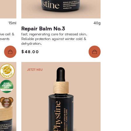
15ml
 Essence No.4
Repair Balm
ive anti-ageing eye care with active cell &
fast, regenerating 
protection. Reduces wrinkles & prevents
Reliable protection
geing.
dehydration.
.00
$48.00