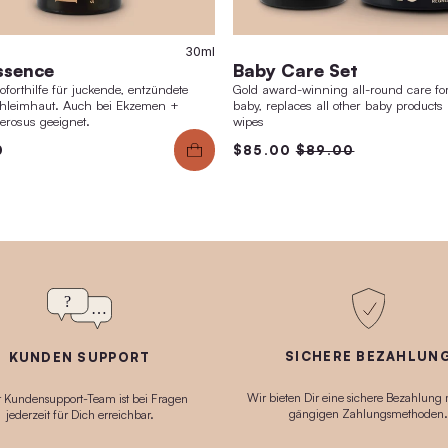
nal
30ml
SOS Essence
Bab
Schnelle Soforthilfe für juckende, entzündete
Gold a
Haut + Schleimhaut. Auch bei Ekzemen +
baby, 
Lichen sclerosus geeignet.
wipes
$70.00
$85