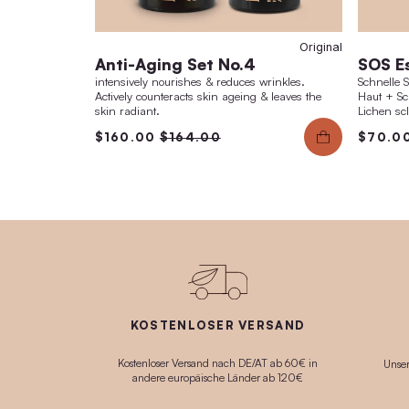
Origi
Anti-Aging Set No.4
intensively nourishes & reduces wrinkles.
Actively counteracts skin ageing & leaves the
skin radiant.
$160.00
$164.00