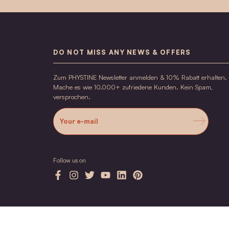
KOSTENLOSER VERSAND
Kostenloser Versand nach DE/AT ab 60€ in
andere europäische Länder ab 120€