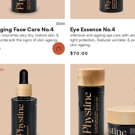
30ml
Anti-Aging Face Care No.4
Eye
intensively nourishes very dry, mature skin &
intens
actively counteracts the signs of skin ageing.
light 
skin a
$95.00
$70