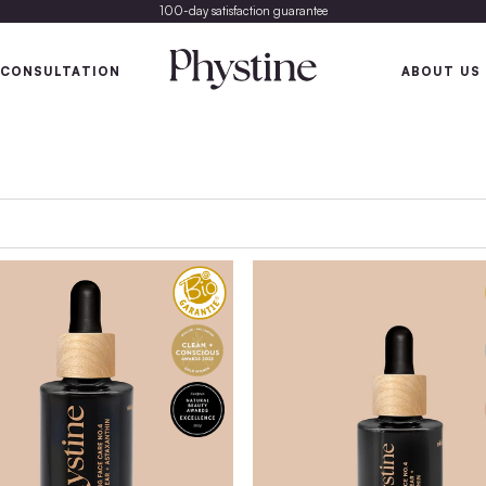
100-day satisfaction gu
SKIN
SKIN CONSULTATION