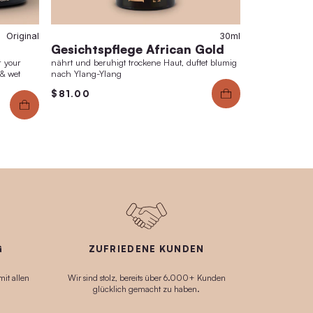
Original
y Care Set
Gesichtspfl
ward-winning all-round care for your
nährt und beruhigt
replaces all other baby products & wet
nach Ylang-Ylang
$81.00
.00
$89.00