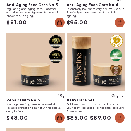
30ml
30ml
Anti-Aging Face Care No.3
Anti-Aging Face Care No.4
regulating anti-aging care. Smoothes
intensively nourishes very dry, mature skin
wrinkles, reduces pigmentation spots &
& actively counteracts the signs of skin
prevents skin aging.
ageing.
$81.00
$95.00
Anti-Aging Set No.4
Anti-Aging Set No.3
$160.00
$146.00
40g
Original
Repair Balm No.3
Baby Care Set
fast, regenerating care for stressed skin.
Gold award-winning all-round care for
Reliable protection against winter cold &
your baby, replaces all other baby products
dehydration.
& wet wipes
$48.00
$85.00
$89.00