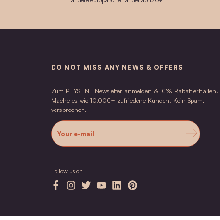
KOSTENLOSER VERSAND
Kostenloser Versand nach DE/AT ab 60€ in
andere europäische Länder ab 120€
DO NOT MISS ANY NEWS & OFFE