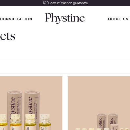
100-day satisfaction gu
SKIN
SKIN CONSULTATION
ter Sets