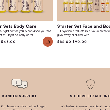
Starter Sets Body Care
Sta
he
Choose the right set for you & convince yourself
11 Phy
of the effect of Phystine body care!
give a
$41.00
$45.00
$82