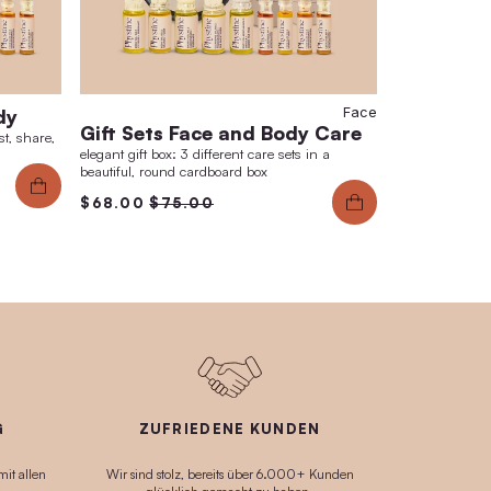
rter Set Face and Body
Gift Sets F
stine products in a value set to test, share,
elegant gift box: 3 
way or travel with.
beautiful, round c
.00
$90.00
$68.00
$75.