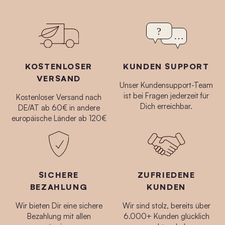
KOSTENLOSER
KUNDEN SUPPORT
VERSAND
Unser Kundensupport-Team
ist bei Fragen jederzeit für
Kostenloser Versand nach
Dich erreichbar.
DE/AT ab 60€ in andere
europäische Länder ab 120€
Anti-Aging Set No.4
Anti-Aging Set No.3
$160.00
$146.00
SICHERE
ZUFRIEDENE
BEZAHLUNG
KUNDEN
Wir bieten Dir eine sichere
Wir sind stolz, bereits über
Bezahlung mit allen
6.000+ Kunden glücklich