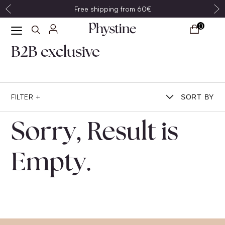
Free shipping from 60€
0
B2B exclusive
FILTER +
SORT BY
Sorry, Result is
Empty.