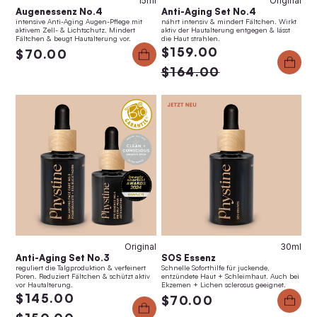
15ml
Original
Augenessenz No.4
Anti-Aging Set No.4
intensive Anti-Aging Augen-Pflege mit
nährt intensiv & mindert Fältchen. Wirkt
aktivem Zell- & Lichtschutz. Mindert
aktiv der Hautalterung entgegen & lässt
Fältchen & beugt Hautalterung vor.
die Haut strahlen.
$159.00
$70.00
$164.00
Anti-Aging Set No.4
Anti-Aging Set No.3
$159.00
$145.00
Original
30ml
Anti-Aging Set No.3
SOS Essenz
reguliert die Talgproduktion & verfeinert
Schnelle Soforthilfe für juckende,
Poren. Reduziert Fältchen & schützt aktiv
entzündete Haut + Schleimhaut. Auch bei
vor Hautalterung.
Ekzemen + Lichen sclerosus geeignet.
$145.00
$70.00